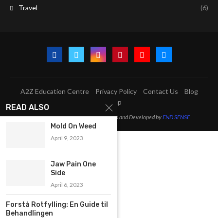
Travel
(6)
A2Z Education Centre
Privacy Policy
Contact Us
Blog
Sitemap
READ ALSO
@2023 - All Right Reserved. Designed and Developed by
END SENSE
Mold On Weed
April 9, 2023
Jaw Pain One
Side
April 6, 2023
Forstå Rotfylling: En Guide til
Behandlingen