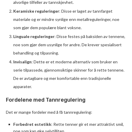
alvorlige tilfeller av tannskjevhet.
Keramiske reguleringer
: Disse er laget av tannfarget
materiale og er mindre synlige enn metallreguleringer, noe
som gjør dem populære blant voksne.
Linguale reguleringer
: Disse festes på baksiden av tennene,
noe som gjør dem usynlige for andre. De krever spesialisert
behandling og tilpasning.
Invisalign
: Dette er et moderne alternativ som bruker en
serie tilpassede, gjennomsiktige skinner for å rette tennene.
De er avtagbare og mer komfortable enn tradisjonelle
apparater.
Fordelene med Tannregulering
Det er mange fordeler med å få tannregulering:
Forbedret estetikk
: Rette tenner gir et mer attraktivt smil,
noe som kan øke selvtilliten.