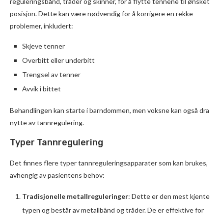
reguleringsbånd, tråder og skinner, for å flytte tennene til ønsket
posisjon. Dette kan være nødvendig for å korrigere en rekke
problemer, inkludert:
Skjeve tenner
Overbitt eller underbitt
Trengsel av tenner
Avvik i bittet
Behandlingen kan starte i barndommen, men voksne kan også dra
nytte av tannregulering.
Typer Tannregulering
Det finnes flere typer tannreguleringsapparater som kan brukes,
avhengig av pasientens behov:
Tradisjonelle metallreguleringer
: Dette er den mest kjente
typen og består av metallbånd og tråder. De er effektive for