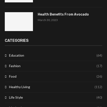
Health Benefits From Avocado
March 30, 2023
CATEGORIES
Education
(64)
Fashion
(17)
Food
(26)
Healthy Living
(112)
Life Style
(40)