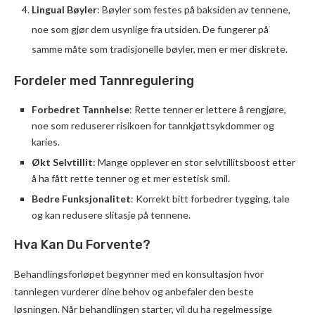
Lingual Bøyler
: Bøyler som festes på baksiden av tennene,
noe som gjør dem usynlige fra utsiden. De fungerer på
samme måte som tradisjonelle bøyler, men er mer diskrete.
Fordeler med Tannregulering
Forbedret Tannhelse
: Rette tenner er lettere å rengjøre,
noe som reduserer risikoen for tannkjøttsykdommer og
karies.
Økt Selvtillit
: Mange opplever en stor selvtillitsboost etter
å ha fått rette tenner og et mer estetisk smil.
Bedre Funksjonalitet
: Korrekt bitt forbedrer tygging, tale
og kan redusere slitasje på tennene.
Hva Kan Du Forvente?
Behandlingsforløpet begynner med en konsultasjon hvor
tannlegen vurderer dine behov og anbefaler den beste
løsningen. Når behandlingen starter, vil du ha regelmessige