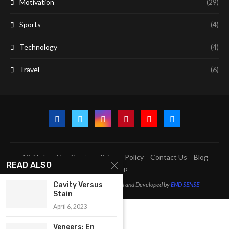
Motivation
(29)
Sports
(4)
Technology
(4)
Travel
(6)
A2Z Education Centre
Privacy Policy
Contact Us
Blog
READ ALSO
Sitemap
Cavity Versus
@2023 - All Right Reserved. Designed and Developed by
END SENSE
Stain
April 6, 2023
Veneers: En