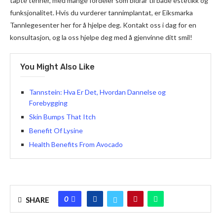
tapte tenner, med mange fordeler som bidrar til både estetikk og
funksjonalitet. Hvis du vurderer tannimplantat, er Eiksmarka
Tannlegesenter her for å hjelpe deg. Kontakt oss i dag for en
konsultasjon, og la oss hjelpe deg med å gjenvinne ditt smil!
You Might Also Like
Tannstein: Hva Er Det, Hvordan Dannelse og
Forebygging
Skin Bumps That Itch
Benefit Of Lysine
Health Benefits From Avocado
0
SHARE